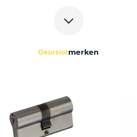
merken
Deurslot