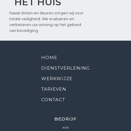
HET HUIS
Naast sloten en deuren zorgen wij voor
totale veiligheid. We evalueren en
verbeteren uw woning op het gebied
van beveiliging.
HOME
DIENSTVERLENING
WERKWIJZE
TARIEVEN
CONTACT
BEDRIJF
KVK